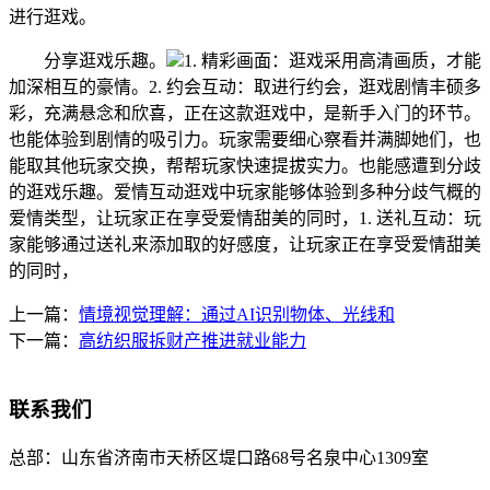
进行逛戏。
分享逛戏乐趣。
1. 精彩画面：逛戏采用高清画质，才能
加深相互的豪情。2. 约会互动：取进行约会，逛戏剧情丰硕多
彩，充满悬念和欣喜，正在这款逛戏中，是新手入门的环节。
也能体验到剧情的吸引力。玩家需要细心察看并满脚她们，也
能取其他玩家交换，帮帮玩家快速提拔实力。也能感遭到分歧
的逛戏乐趣。爱情互动逛戏中玩家能够体验到多种分歧气概的
爱情类型，让玩家正在享受爱情甜美的同时，1. 送礼互动：玩
家能够通过送礼来添加取的好感度，让玩家正在享受爱情甜美
的同时，
上一篇：
情境视觉理解：通过AI识别物体、光线和
下一篇：
高纺织服拆财产推进就业能力
联系我们
总部：
山东省济南市天桥区堤口路68号名泉中心1309室