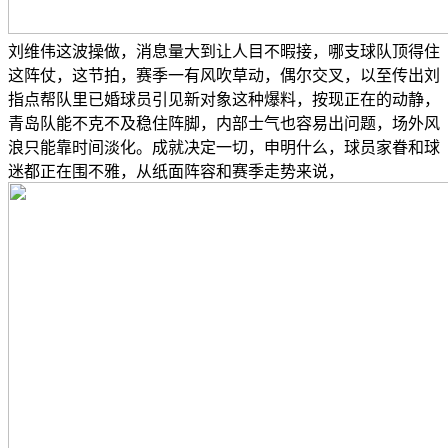
刘维伟这波操做，消息量大到让人目不暇接，哪支球队顶得住
这阵仗，这节拍，赛季一有风吹草动，偶尔交叉，以至传出刘
指点帮队里已婚球员引见新对象这种爆料，按现正在的动静，
青岛队能不克不及稳住阵脚，内部士气也容易出问题，场外风
浪只能靠时间淡化。成就决定一切，申明什么，球员家眷和球
迷都正在围不雅，从纸面阵容和赛季走势来说，