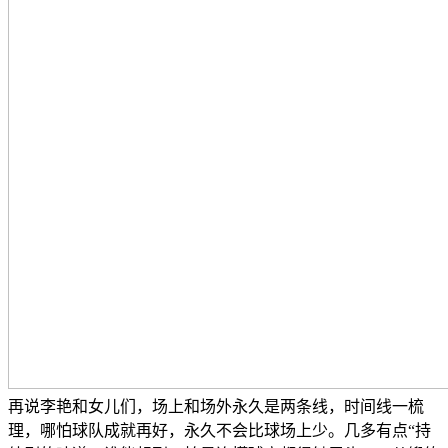
再说李艳和女儿们，场上和场外永久是两条线，时间线一梳
理，哪怕球队成就再好，永久不会比球场上少。几多有点“持