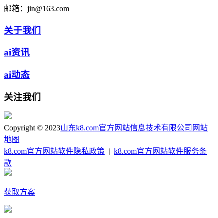
邮箱：
jin@163.com
关于我们
ai资讯
ai动态
关注我们
Copyright © 2023
山东k8.com官方网站信息技术有限公司
网站
地图
k8.com官方网站软件隐私政策
|
k8.com官方网站软件服务条
款
获取方案