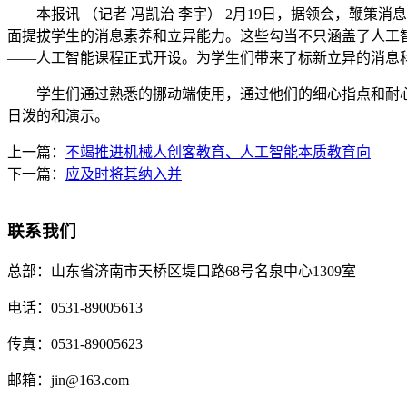
本报讯 （记者 冯凯治 李宇） 2月19日，据领会，鞭策
面提拔学生的消息素养和立异能力。这些勾当不只涵盖了人工
——人工智能课程正式开设。为学生们带来了标新立异的消息
学生们通过熟悉的挪动端使用，通过他们的细心指点和耐心
日泼的和演示。
上一篇：
不竭推进机械人创客教育、人工智能本质教育向
下一篇：
应及时将其纳入并
联系我们
总部：
山东省济南市天桥区堤口路68号名泉中心1309室
电话：
0531-89005613
传真：
0531-89005623
邮箱：
jin@163.com