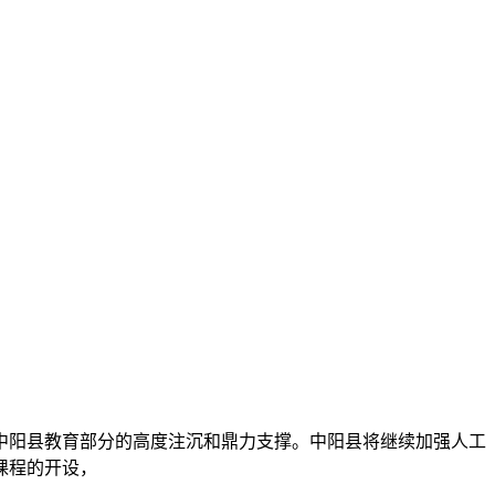
阳县教育部分的高度注沉和鼎力支撑。中阳县将继续加强人工
课程的开设，