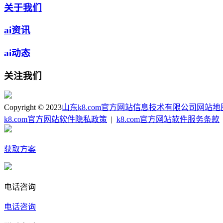
关于我们
ai资讯
ai动态
关注我们
Copyright © 2023
山东k8.com官方网站信息技术有限公司
网站地
k8.com官方网站软件隐私政策
|
k8.com官方网站软件服务条款
获取方案
电话咨询
电话咨询