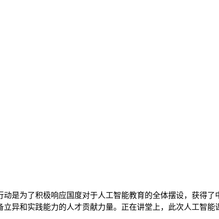
动是为了积极响应国度对于人工智能教育的全体摆设，获得了中
备立异和实践能力的人才贡献力量。正在讲堂上，此次人工智能