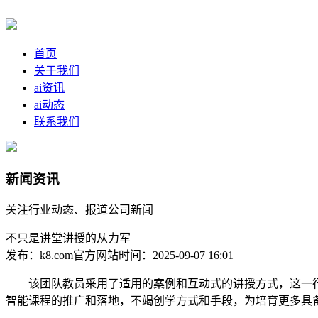
首页
关于我们
ai资讯
ai动态
联系我们
新闻资讯
关注行业动态、报道公司新闻
不只是讲堂讲授的从力军
发布：k8.com官方网站
时间：2025-09-07 16:01
该团队教员采用了适用的案例和互动式的讲授方式，这一行
智能课程的推广和落地，不竭创学方式和手段，为培育更多具