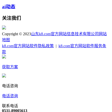
ai动态
关注我们
Copyright © 2023
山东k8.com官方网站信息技术有限公司
网站
地图
k8.com官方网站软件隐私政策
|
k8.com官方网站软件服务条
款
获取方案
电话咨询
电话咨询
联系电话
0531-89005613