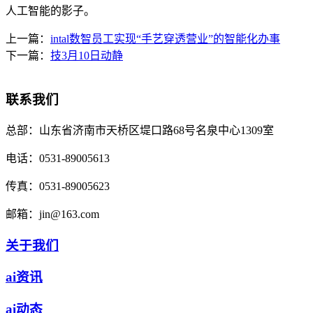
人工智能的影子。
上一篇：
intal数智员工实现“手艺穿透营业”的智能化办事
下一篇：
技3月10日动静
联系我们
总部：
山东省济南市天桥区堤口路68号名泉中心1309室
电话：
0531-89005613
传真：
0531-89005623
邮箱：
jin@163.com
关于我们
ai资讯
ai动态