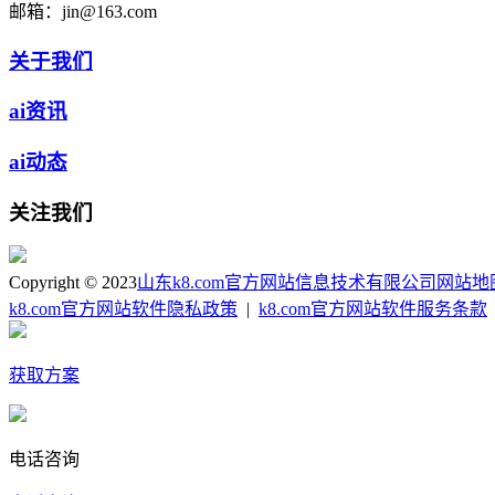
邮箱：
jin@163.com
关于我们
ai资讯
ai动态
关注我们
Copyright © 2023
山东k8.com官方网站信息技术有限公司
网站地
k8.com官方网站软件隐私政策
|
k8.com官方网站软件服务条款
获取方案
电话咨询