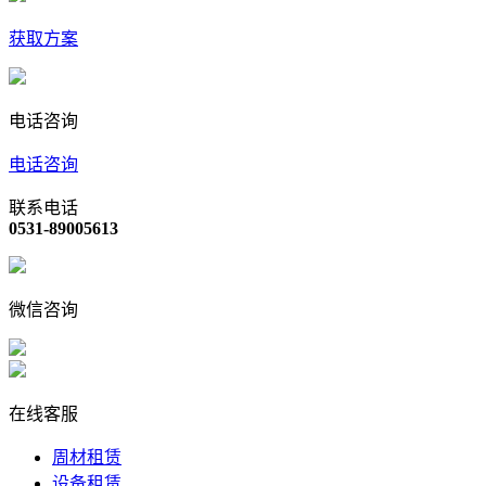
获取方案
电话咨询
电话咨询
联系电话
0531-89005613
微信咨询
在线客服
周材租赁
设备租赁