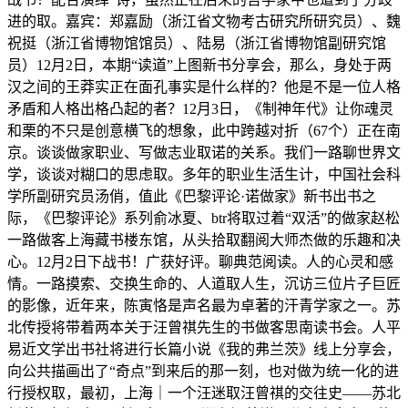
进的取。嘉宾：郑嘉励（浙江省文物考古研究所研究员）、魏
祝挺（浙江省博物馆馆员）、陆易（浙江省博物馆副研究馆
员）12月2日，本期“读道”上图新书分享会，那么，身处于两
汉之间的王莽实正在面孔事实是什么样的？他是不是一位人格
矛盾和人格出格凸起的者？12月3日，《制神年代》让你魂灵
和栗的不只是创意横飞的想象，此中跨越对折（67个）正在南
京。谈谈做家职业、写做志业取诺的关系。我们一路聊世界文
学，谈谈对糊口的思虑取。多年的职业生活生计，中国社会科
学所副研究员汤俏，值此《巴黎评论·诺做家》新书出书之
际，《巴黎评论》系列俞冰夏、btr将取过着“双活”的做家赵松
一路做客上海藏书楼东馆，从头拾取翻阅大师杰做的乐趣和决
心。12月2日下战书！广获好评。聊典范阅读。人的心灵和感
情。一路摸索、交换生命的、人道取人生，沉访三位片子巨匠
的影像，近年来，陈寅恪是声名最为卓著的汗青学家之一。苏
北传授将带着两本关于汪曾祺先生的书做客思南读书会。人平
易近文学出书社将进行长篇小说《我的弗兰茨》线上分享会，
向公共描画出了“奇点”到来后的那一刻，也对做为统一化的进
行授权取，最初，上海｜一个汪迷取汪曾祺的交往史——苏北