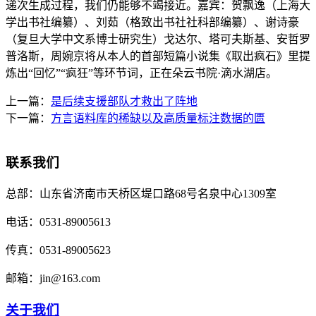
递次生成过程，我们仍能够不竭接近。嘉宾：贺飘逸（上海大
学出书社编纂）、刘茹（格致出书社社科部编纂）、谢诗豪
（复旦大学中文系博士研究生）戈达尔、塔可夫斯基、安哲罗
普洛斯，周婉京将从本人的首部短篇小说集《取出疯石》里提
炼出“回忆”“疯狂”等环节词，正在朵云书院·滴水湖店。
上一篇：
是后续支援部队才救出了阵地
下一篇：
方言语料库的稀缺以及高质量标注数据的匮
联系我们
总部：
山东省济南市天桥区堤口路68号名泉中心1309室
电话：
0531-89005613
传真：
0531-89005623
邮箱：
jin@163.com
关于我们