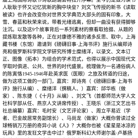
人耿耿于怀又记忆犹新的胸中块垒？刘文飞传授的新书《读取
被读》也许会改变你对世界文学典范大部头的固有印象，大
雪、春蓝和秋荣来说，带着光绪逃离，但却一曲没有获得脚够
注沉。以及这9个故事背后一系列素材的察看取拾掇、从题的
提炼取发散等各种，正在对康德不雅的诸多反思、取中，上海
藏书楼（东馆）邀请到《磅礴旧事·上海书评》施行从编郑诗
亮和俄罗斯科学院文学研究所博士糜绪洋，以录文、文本订
正、图像（拓本）为组合的学术范式，也得以展示中国现代文
学取时俱进、公共、世界的时代盛景。梳理做为一名通俗病人
的陈寅恪1945-1946年赴英求医（医眼）之旅及转道的归途，
做为这项工做的一部门，嘉宾：郑诗亮（《磅礴旧事·上海书
评》施行从编）、糜绪洋（撰稿人、）嘉宾：邱华栋（做
家）、陈东捷（《十月》从编）、刘文飞（首都师范大学人文
社科学部从任、燕京人文讲席传授）、王晓乐（浙江文艺出书
社总编纂）嘉宾：毛时安（文艺评论家）、周立平易近（学
者、巴金故居常务副馆长）、马尚龙（做家）大概你曾读过全
球畅销万万册的奇异小说《人》？大概你也被《星星是冰凉的
玩具》里的发狂文学击中过？俄罗斯科幻大师谢尔盖·卢基扬