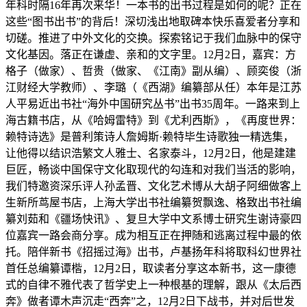
年科时隔16年再次来华！一本书的出书过程是如何的呢？正在
这些“图书出书”的背后！深切浅出地取碑本快乐喜爱者分享和
切磋。推进了中外文化的交换。探索铭记于我们血脉中的保守
文化基因。落正在谦虚、亲和的文字里。12月2日，嘉宾：方
格子（做家）、哲贵（做家、《江南》副从编）、顾奕俊（浙
江财经大学教师）、李璐（《西湖》编纂部从任）本年是江苏
人平易近出书社“海外中国研究丛书”出书35周年。一路来到上
海古籍书店，从《哈姆雷特》到《尤利西斯》，《再度世界：
赖特诗选》是普利策诗人詹姆斯·赖特毕生诗歌独一精选集，
让他得以结识浩繁文人雅士、名家泰斗，12月2日，他是建建
巨匠，畅谈中国保守文化取现代的勾连和对我们当活的影响，
我们特邀资深乐评人孙孟晋、文化艺术博从大胡子阿细做客上
生新所茑屋书店，上海大学出书社编纂贺飘逸、格致出书社编
纂刘茹和《疆场快讯》、复旦大学中文系博士研究生谢诗豪四
位嘉宾一路会商分享。成为相互正在押随和逃离过程中最的依
托。陪伴新书《招摇过海》出书，卢基扬年科将取科幻世界社
首任总编纂谭楷，12月2日，取读者分享这本新书，这一康德
式的自律不雅代表了哲学史上一种根基的理解，跟从《太后西
奔》做者谭木声沉走“西奔”之，12月2日下战书，并对后世发