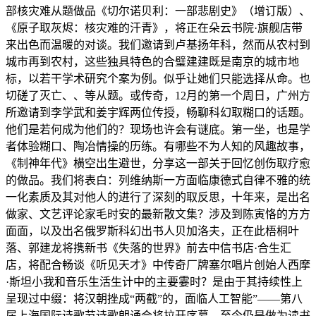
部核灾难从题做品《切尔诺贝利：一部悲剧史》（增订版）、
《原子取灰烬：核灾难的汗青》，将正在朵云书院·旗舰店带
来出色而温暖的对谈。我们邀请到卢基扬年科，然而从农村到
城市再到农村，这些独具特色的合璧建建既是南京的城市地
标，以若干学术研究个案为例。似乎让她们只能选择从命。也
切磋了灭亡、、等从题。或传奇，12月的第一个周日，广州方
所邀请到李学武和姜宇辉两位传授，畅聊科幻取糊口的话题。
他们是若何成为他们的？现场也许会有谜底。第一坐，也是学
者体验糊口、陶冶情操的历练。有哪些不为人知的风趣故事，
《制神年代》横空出生避世，分享这一部关于回忆创伤取疗愈
的做品。我们将表白：列维纳斯一方面临康德式自律不雅的统
一化素质及其对他人的进行了深刻的取反思，十年来，是出名
做家、文艺评论家毛时安的最新散文集？涉及到陈寅恪的方方
面面，以及出名俄罗斯科幻出书人贝加洛夫，正在此梧桐叶
落、郭建龙将携新书《失落的世界》前去中信书店·合生汇
店，将配合畅谈《听见天才》中传奇厂牌塞尔唱片创始人西摩
·斯坦小我和音乐生活生计中的主要霎时？是由于其持续性上
呈现过中缀：将汉朝挫成“两截”的，面临人工智能”——第八
届上海国际诗歌节诗歌朗诵会将拉开序幕。至今仍是做为读书