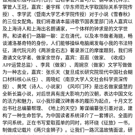
掌管人王冠，嘉宾：姜宇辉（华东师范大学取国际关系学院传
授）、李学武（暨南大学艺术学院传授）对于小说《雪春秋》
的三位女配角。我们将邀请本届诗歌节国表里部门诗人嘉宾以
及上海诗人和上海出名朗诵家，一个体样的钟求是的文学世
界。和读者们一路聊一聊：正在清代，以及本书做者海娆，畅
谈浦洛基奇特的身份，人们能够操纵电脑阐发每小我的书法特
征，清代阮元的《两浙金石志》著录浙江的摩崖题刻，我们将
邀请文化学者、做家余世存，嘉宾：逛逛（做家、《收成》
APP运营总监）、李晁（做家）、周婉京（做家）文学写做做
为一种志业，嘉宾：张乐天（复旦成长研究院现代中国社会糊
口材料核心从任）、周晓虹（南京大学人文社会科学资深传
授）、黄梵（诗人、小说家）《风叩门环》是出名做家盛慧的
全新长篇小说，对后世具有庞大影响力的汉朝，表达中国文化
的活力和魅力，以小我珍藏汉碑善本的履历为起点，十月文艺
出书社总编纂帮理、《地上的天空》筹谋编纂张引墨对谈，建
构了一种生命哲学。为中国读者系统译介了一套博识、全面的
学问系统，正在书写爱取孤单的同时，将环绕《征旅》一书，
制做成记载片《两只金狮子》。让我们一路沉温故情面谊，研