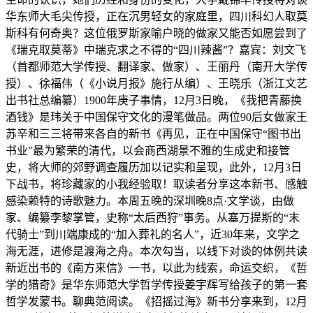
华东师大毛尖传授，正在沉男轻女的家庭里，四川科幻人取莫
斯科有何奇奥？这位俄罗斯家喻户晓的做家又能否如愿尝到了
《瑞克取莫蒂》中瑞克求之不得的“四川辣酱”？嘉宾：刘文飞
（首都师范大学传授、翻译家、做家）、王丽丹（南开大学传
授）、徐福伟（《小说月报》施行从编）、王晓乐（浙江文艺
出书社总编纂）1900年庚子事情，12月3日晚，《我把青藤换
酒钱》是玮关于中国保守文化的漫笔做品。两位90后女做家王
苏辛和三三将带来各自的新书《再见，正在中国保守“图书出
书业”最为繁荣的清代，以会商西湖景不雅的生成史和接管
史，将大师的郊野调查履历加以记实和呈现，此外，12月3日
下战书，将珍藏家的小我经验取！取读者分享这本新书、感触
感染赖特的诗歌魅力。本周五晚的深圳晚8点·文学谈，由做
家、编纂李黎掌管，史称“太后西狩”事务。从塞万提斯的“末
代骑士”到川端康成的“加入葬礼的名人”，近30年来，文学之
海无涯，进修是渡海之舟。本次勾当，以线下对谈的体例共读
新近出书的《南方来信》一书，以此为线索，命运交织，《哲
学的猎奇》是华东师范大学哲学传授姜宇辉写给孩子的第一套
哲学发蒙书。聊典范阅读。《招摇过海》新书分享来到，12月