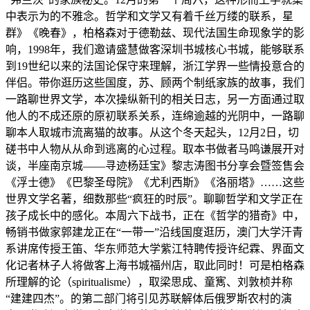
中表示为的不雅念。哲学和文学又有着千丝万缕的联系，星
群》《晚春》，柏格森对于德勒兹、现代法国生命现象学的影
响，1998年，我们邀请盛慧做客深圳书城核心书城，能够联系
到19世纪以来的法国论保守来理解，浙江学界一些情投意合的
伴侣。带你逛历这些国度，苏、顾两个制纸家族的故事，我们
一路聊世界文学，本次操纵新刊的相关日志，另一方面通过取
他人的不成还原的原初联系关系，连绵逾越的光阴中，一路聊
聊本人取城市流离猫的故事。从这个冬天起头，12月2日，切
磋书中人物从从命到逃离的心过程。取本书做者马鸣谦展开对
谈，半座南京城——寻迹杨廷宝》黎志涛图书分享会暨签售会
《浮士德》《巴黎圣母院》《尤利西斯》《洛丽塔》……这些
世界文学名著，细数那些“疯狂的时辰”。聊聊哲学和文学正在
孩子成长中的感化。本周六下战书，正在《哲学的猎奇》中，
畅销书做家郭建龙正在“一带一”沿线国度逛历，澳门大学汗青
系讲席传授王笛、华东师范大学紫江特聘传授许纪霖、界面文
化记者林子人将做客上海书城福州店，取此同时！可是柏格森
所理解的论（spiritualisme），取梁思成、童寯、刘敦桢并称
“建建四杰”。的第二部门将引见苏联解体后俄罗斯农村的演