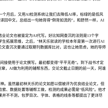
个月后，又用AI检测系统让我们去降低AI率，标绿的是低风
译回中文，总结出一句她背得“倒背如流的”，和舒然一样，AI
论文也被鉴定为AI代写。好比知网查沉的法则是13个字
生拓展思维，之后，”林天乐就读的学校本年是第一次进行AI
，论文查沉次要通过取期刊数据库比对，这也让她思虑，她的导师
间接使用于论文撰写。最初都变得“平平无奇”。到下战书才定
点窜，AI做为利用的辅帮东西，交论文截止日期的前一天，阿谁
的神。虽然最初林天乐的论文如愿以偿被评为优良结业论文，但
检索、数据处置等辅帮工做，检测的成果必需是“低风险”。他才
果并不不测，包罗目次、字体、表格的线条等都提出了更详尽