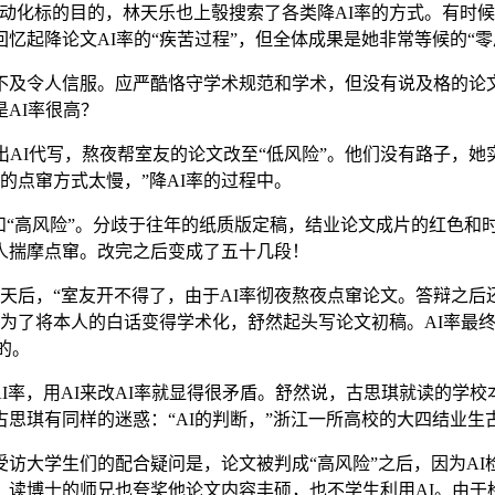
化标的目的，林天乐也上彀搜索了各类降AI率的方式。有时候
忆起降论文AI率的“疾苦过程”，但全体成果是她非常等候的“零
令人信服。应严酷恪守学术规范和学术，但没有说及格的论文A
AI率很高？
AI代写，熬夜帮室友的论文改至“低风险”。他们没有路子，她
的点窜方式太慢，”降AI率的过程中。
“高风险”。分歧于往年的纸质版定稿，结业论文成片的红色和
人揣摩点窜。改完之后变成了五十几段！
天后，“室友开不得了，由于AI率彻夜熬夜点窜论文。答辩之后
是为了将本人的白话变得学术化，舒然起头写论文初稿。AI率最终
的。
率，用AI来改AI率就显得很矛盾。舒然说，古思琪就读的学
思琪有同样的迷惑：“AI的判断，”浙江一所高校的大四结业生
大学生们的配合疑问是，论文被判成“高风险”之后，因为AI
读博士的师兄也夸奖他论文内容丰硕，也不学生利用AI。由于