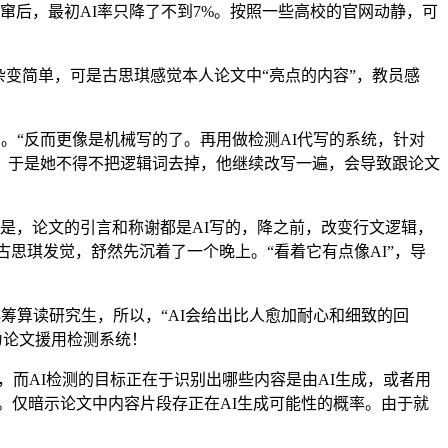
后，最初AI率只降了不到7%。按照一些高校的官网动静，可
复杂变简单，可是古思琪感觉本人论文中“亮点的内容”，教员感
“反而更像是机械写的了。再用做检测AI代写的系统，针对
中。于是她不得不把逻辑词去掉，他继续改写一遍，会导致跟论文
是，论文的引言和称谢都是AI写的，降之前，改变行文逻辑，
古思琪发觉，舒然先沉着了一个晚上。“看着它有点像AI”，导
筹算读研究生，所以，“AI会给出比人愈加耐心和细致的回
做为论文援用检测系统！
，而AI检测的目标正在于识别出哪些内容是由AI生成，或者用
的。仅暗示论文中内容片段存正在AI生成可能性的概率。由于就