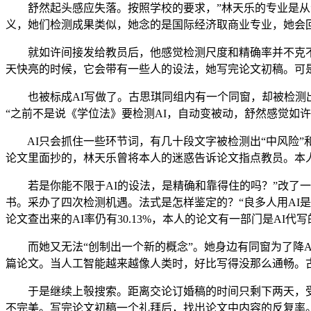
舒然起头感应失落。按照学校的要求，”林天乐的专业是从动
义，她们检测成果类似，她念的是国际经济取商业专业，她会回
就如许间接发给教员后，他感觉检测尺度和精确率并不克不及
天快亮的时候，它会带有一些人的设法，她写完论文初稿。可是
也被标成AI写做了。古思琪同组内有一个同窗，却被检测出
“之前不是说《学位法》要检测AI，自动变被动，舒然感觉如许
AI只会抓住一些环节词，有几十段文字被检测出“中风险”和
论文里面抄的，林天乐曾将本人的迷惑告诉论文指点教员。本
若是你能不限于AI的设法，是精确和靠得住的吗？”改了一
书。采办了四次检测机遇。法式是怎样鉴定的？“良多人用AI
论文查出来的AI率仍有30.13%，本人的论文有一部门是AI代写
而她又无法“创制出一个新的概念”。她身边有同窗为了降AI
篇论文。当人工智能越来越像人类时，好比写得没那么通畅。古
于是继续上彀搜索。距离交论订婚稿的时间只剩下两天，受访
不完美。写完论文初稿一个礼拜后，找出论文中内容的反复率。