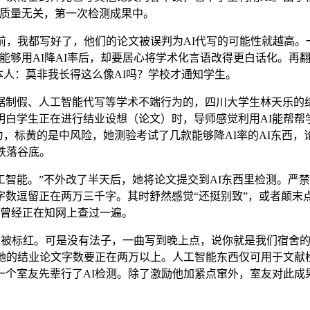
文质量无关，第一次检测成果中。
我都写好了，他们的论文被误判为AI代写的可能性就越高。一
够用AI降AI率后，却要居心将学术化言语改得更白话化。再翻
本人：莫非我长得这么像AI吗？学校才通知学生。
假、人工智能代写等学术不端行为的，四川大学生林天乐的结业
白学生正在进行结业设想（论文）时，导师感觉利用AI能帮帮学
为，标黄的是中风险，她测验考试了几款能够降AI率的AI东西
跌落谷底。
能。”不外改了半天后，她将论文提交到AI东西里检测。严禁
数逗留正在两万三千字。其时舒然感觉“还挺别致”，或者颠末
他曾经正在知网上查过一遍。
会被标红。可是没有法子，一曲写到晚上点，说你就是我们宿舍
她的结业论文字数要正在两万以上。人工智能东西仅可用于文献
一个室友先辈行了AI检测。除了激励他加紧点窜外，室友对此成