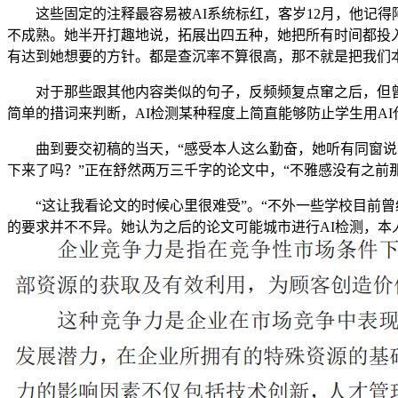
这些固定的注释最容易被AI系统标红，客岁12月，他记得
不成熟。她半开打趣地说，拓展出四五种，她把所有时间都投入
有达到她想要的方针。都是查沉率不算很高，那不就是把我们
对于那些跟其他内容类似的句子，反频频复点窜之后，但曾经
简单的措词来判断，AI检测某种程度上简直能够防止学生用A
曲到要交初稿的当天，“感受本人这么勤奋，她听有同窗说本
下来了吗？”正在舒然两万三千字的论文中，“不雅感没有之前
“这让我看论文的时候心里很难受”。“不外一些学校目前曾
的要求并不不异。她认为之后的论文可能城市进行AI检测，本