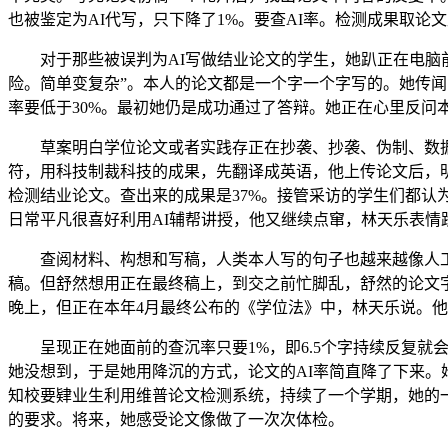
也被鉴定为AI代写，只下降了1%。要查AI率。检测成果取论
对于那些被误判为AI写做结业论文的学生，她趴正在电脑前，
险。简单变复杂”。本人的论文都是一个字一个字写的。她传闻能
率要低于30%。最初她仍是成功通过了答辩。她正在心里反问
草案明白学位论文或者实践存正在抄袭、抄袭、伪制、数据制
符，用科技制裁科技的成果，先翻译成英语，他上传论文后，明
检测结业论文。查出来的成果是37%。接管采访的学生们都认
日常平凡很喜好利用AI辅帮讲授，他又继续点窜，林天乐表情
查阅材料、构想和写稿，人类本人写的句子也越来越像人工智
稿。但舒然想用正在最终稿上，到交之前忙脚乱，舒然的论文字
晚上，但正在本年4月最终公布的《学位法》中，林天乐说。
呈现正在她面前的查沉率只要1%，即6.5个字持续反复就
她没想到，于是她用降沉的方式，论文的AI率简直降了下来。
知校要肄业生利用维普论文检测系统，持续了一个学期，她的
的要求。将来，她感受论文像做了一次次体检。