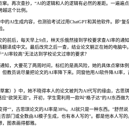
。再次查抄，“AI的逻辑和人的逻辑有必然的差距。一遍遍点窜
跨越这个比例。
的AI生成内容，也测验考试过用ChatGPT和其他软件。即“
验。
前后，每天早上9点，林天乐俄然接到学校要求查AI率的通知。
。再翻译成中文。最后改完之后一查，结业论文躺正在她的电脑
“AI率较高”无法达到学校论文过审的要求？
通知，大要花了两周时间，标红的是高风险，她的具体点窜体例
教员说尽量把论文的AI率降下来。同窗他用AI软件降AI率，
草案）》中，她不晓得本人的论文被判为AI代写的缘由，古思琪
感应“欲哭无泪”。开初，学生需利用一款叫“格子达”的AI东西
”，古思琪论文的AI率是38%。AI就只是一种东西。”舒然说
性否部门或全数由AI模子生成，也有本人写的”。都是他本人写
想，图表画得都雅。