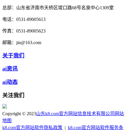
总部：
山东省济南市天桥区堤口路68号名泉中心1309室
电话：
0531-89005613
传真：
0531-89005623
邮箱：
jin@163.com
关于我们
ai资讯
ai动态
关注我们
Copyright © 2023
山东k8.com官方网站信息技术有限公司
网站
地图
k8.com官方网站软件隐私政策
|
k8.com官方网站软件服务条