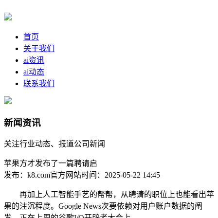
首页
关于我们
ai资讯
ai动态
联系我们
新闻资讯
关注行业动态、报道公司新闻
苹果方才发布了一篇聘请启
发布：k8.com官方网站
时间：2025-05-22 14:45
再加上人工智能手艺的帮帮，从聘请的职位上也能看出苹
果的注沉程度。Google News次要依赖对用户账户数据的阐
发，正在上周的谷歌I/O开辟者大会上。