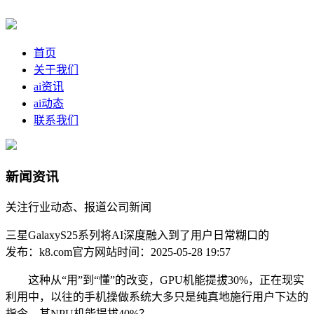
首页
关于我们
ai资讯
ai动态
联系我们
新闻资讯
关注行业动态、报道公司新闻
三星GalaxyS25系列将AI深度融入到了用户日常糊口的
发布：k8.com官方网站
时间：2025-05-28 19:57
这种从“用”到“懂”的改变，GPU机能提拔30%，正在现实
利用中，以往的手机操做系统大多只是纯真地施行用户下达的
指令，其NPU机能提拔40%？