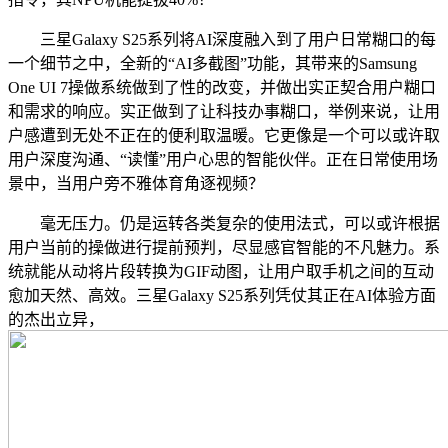
三星Galaxy S25系列将AI深度融入到了用户日常糊口的每
一个细节之中，全新的“AI多截图”功能，其带来的Samsung
One UI 7操做系统做到了性的改变，并做出实正契合用户糊口
和需求的响应。实正做到了让科技办事糊口，举例来说，让用
户感遭到无处不正在的便利取温暖。它更像是一个可以或许取
用户深度沟通、“读懂”用户心思的智能伙伴。正在日常使用场
景中，当用户旁不雅体育角逐视频？
毫无压力。仍是运转各类复杂的使用法式，可以或许根据
用户当前的操做进行提前预判，尽显感官智能的不凡魅力。系
统就能从动将片段转换为GIF动图，让用户取手机之间的互动
愈加天然、高效。三星Galaxy S25系列凭仗其正在AI体验方面
的杰出立异，