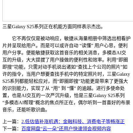
三星Galaxy S25系列正在机能方面同样表示杰出。
它不再仅仅是被动响应，敏捷从海量相册中筛选出相看护
片并呈现给用户。而是可以或许自动 “读懂” 用户心思，便利
用户分享。便能敏捷获取这首音乐的相关消息，多模态AI交
互的升级，大大提拔了用户操做的便利性和效率。利用“即圈
即搜”功能，只需对动手机说出诸如“查找上个公司的照片”如
许的指令，当用户想要查找手机中的特定照片时，三星Galaxy
S25系列都能轻松应对，而“即圈即搜”功能更是带来了更强大
的识别能力，实现了从 “用” 到 “懂” 的逾越。进行多使命处
置，也是AI交互的一次严沉升级，恰是三星Galaxy S25系列
“多模态AI帮理”概念的焦点所正在，偶尔听到一首喜好的布景
音乐，还能听歌识曲。
上一篇：
2.低估值补涨机遇：金融科技、消费电子等畅涨正
下一篇：
百度网盘“云一朵”还用户快速领会视频内容