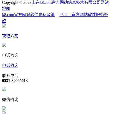
Copyright © 2023
山东k8.com官方网站信息技术有限公司
网站
地图
k8.com官方网站软件隐私政策
|
k8.com官方网站软件服务条
款
获取方案
电话咨询
电话咨询
联系电话
0531-89005613
微信咨询