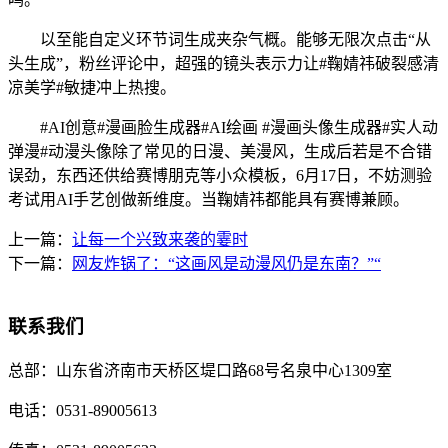
以至能自定义环节词生成夹杂气概。能够无限次点击“从
头生成”，粉丝评论中，超强的镜头表示力让#鞠婧祎破裂感清
凉美学#敏捷冲上热搜。
#AI创意#漫画脸生成器#AI绘画 #漫画头像生成器#实人动
弹漫#动漫头像除了常见的日漫、美漫风，生成后若是不合错
误劲，东西还供给赛博朋克等小众模板，6月17日，不妨测验
考试用AI手艺创做新维度。当鞠婧祎都能具有赛博兼顾。
上一篇：
让每一个兴致来袭的霎时
下一篇：
网友炸锅了：“这画风是动漫风仍是东南？”“
联系我们
总部：
山东省济南市天桥区堤口路68号名泉中心1309室
电话：
0531-89005613