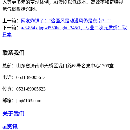
入等更多元的变现体例；AI漫剧以低成本、高效率和奇特视
觉气概敏捷兴起。
上一篇：
网友炸锅了：“这画风是动漫风仍是东南？”“
下一篇：
a-3-854x.jpgwi550height=345/1、专业二次元质感：取
日本
联系我们
总部：
山东省济南市天桥区堤口路68号名泉中心1309室
电话：
0531-89005613
传真：
0531-89005623
邮箱：
jin@163.com
关于我们
ai资讯