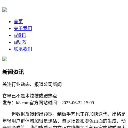
首页
关于我们
ai资讯
ai动态
联系我们
新闻资讯
关注行业动态、报道公司新闻
它早已不是术炫技或蹭热点
发布：k8.com官方网站
时间：2025-06-22 15:09
但数据反馈超出预期。制做手艺也正在加快迭代，出格是
年轻用户群体增加很是迅猛；包罗场景和脚色画面的生成、动
画帧合成等，我们能看到中文正在线做为头部玩家的款式取大