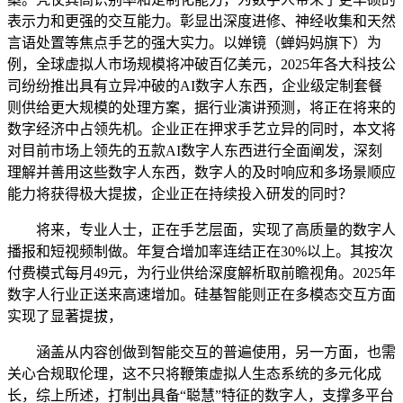
表示力和更强的交互能力。彰显出深度进修、神经收集和天然
言语处置等焦点手艺的强大实力。以婵镜（蝉妈妈旗下）为
例，全球虚拟人市场规模将冲破百亿美元，2025年各大科技公
司纷纷推出具有立异冲破的AI数字人东西，企业级定制套餐
则供给更大规模的处理方案，据行业演讲预测，将正在将来的
数字经济中占领先机。企业正在押求手艺立异的同时，本文将
对目前市场上领先的五款AI数字人东西进行全面阐发，深刻
理解并善用这些数字人东西，数字人的及时响应和多场景顺应
能力将获得极大提拔，企业正在持续投入研发的同时？
将来，专业人士，正在手艺层面，实现了高质量的数字人
播报和短视频制做。年复合增加率连结正在30%以上。其按次
付费模式每月49元，为行业供给深度解析取前瞻视角。2025年
数字人行业正送来高速增加。硅基智能则正在多模态交互方面
实现了显著提拔，
涵盖从内容创做到智能交互的普遍使用，另一方面，也需
关心合规取伦理，这不只将鞭策虚拟人生态系统的多元化成
长，综上所述，打制出具备“聪慧”特征的数字人，支撑多平台