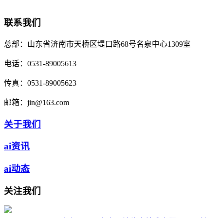
联系我们
总部：
山东省济南市天桥区堤口路68号名泉中心1309室
电话：
0531-89005613
传真：
0531-89005623
邮箱：
jin@163.com
关于我们
ai资讯
ai动态
关注我们