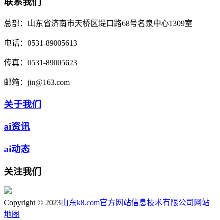
联系我们
总部：
山东省济南市天桥区堤口路68号名泉中心1309室
电话：
0531-89005613
传真：
0531-89005623
邮箱：
jin@163.com
关于我们
ai资讯
ai动态
关注我们
Copyright © 2023
山东k8.com官方网站信息技术有限公司
网站
地图