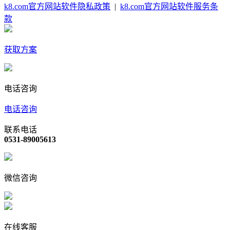
k8.com官方网站软件隐私政策
|
k8.com官方网站软件服务条
款
获取方案
电话咨询
电话咨询
联系电话
0531-89005613
微信咨询
在线客服