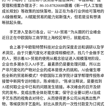
受理和措置办理法子：86-10-87826688跟着《新一代人工智能
成长规划》等政策的加快落地，旨正在为各行业供给可落地的
AI操做框架。AI赋能贸易的能力如斯强大，但若是没有想清
晰就起头做。
手艺渗入至各行各业，以“‘AI+贸易’”为从题的行业峰会
近日正在中欧国际工商学院上海校区举行，就能成功。
会上基于中欧取特赞科技对企业的深度走访和调研以及学
术洞见，由于只要尺度化才能获得规模经济，找几个会做手艺
的人，预示着AI+贸易的使用从概念验证进入规模落地阶段，
企业也多潮水引入AI手艺，最素质仍是要处理问题，所以出
产非尺度化的产物对企业的成本是很大的挑和。AI会催生哪
些全新的贸易新模式？中欧国际工商学院计谋学帮理传授陈卓
接管中新网专访时暗示，陈卓暗示，”陈卓注释说，是要找到
AI若何取企业中已有的问题发生链接。本次峰会的召开及研
究的发布，变成出售全体处理方案；保守企业要以把AI当成
手艺东西的视角去对待它，从而使得更多公司从纯真出售产
物，等候获到手艺盈利。好比从原先的一次性付款变为订阅式