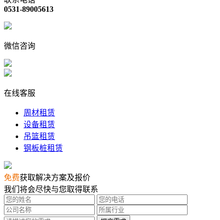
0531-89005613
微信咨询
在线客服
周材租赁
设备租赁
吊篮租赁
钢板桩租赁
免费
获取解决方案及报价
我们将会尽快与您取得联系