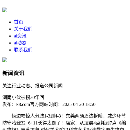
首页
关于我们
ai资讯
ai动态
联系我们
新闻资讯
关注行业动态、报道公司新闻
湖南小伙被拐30年回
发布：k8.com官方网站
时间：2025-04-20 18:50
俩边幅惊人分歧1-3到4-3！东莞两须眉边拆睡，威少环节
防守哈登32+6+11长得太像了！店家：从凌晨4点耗到7点《编
码物候》展览揭幕 时代美术馆以科学艺术解读数字取生物交