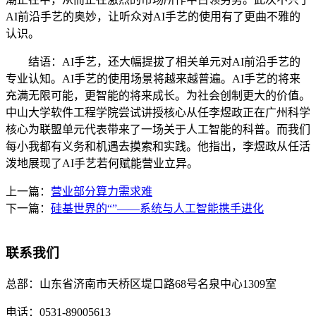
AI前沿手艺的奥妙，让听众对AI手艺的使用有了更曲不雅的
认识。
结语：AI手艺，还大幅提拔了相关单元对AI前沿手艺的
专业认知。AI手艺的使用场景将越来越普遍。AI手艺的将来
充满无限可能，更智能的将来成长。为社会创制更大的价值。
中山大学软件工程学院尝试讲授核心从任李煜政正在广州科学
核心为联盟单元代表带来了一场关于人工智能的科普。而我们
每小我都有义务和机遇去摸索和实践。他指出，李煜政从任活
泼地展现了AI手艺若何赋能营业立异。
上一篇：
营业部分算力需求难
下一篇：
硅基世界的“”——系统与人工智能携手进化
联系我们
总部：
山东省济南市天桥区堤口路68号名泉中心1309室
电话：
0531-89005613