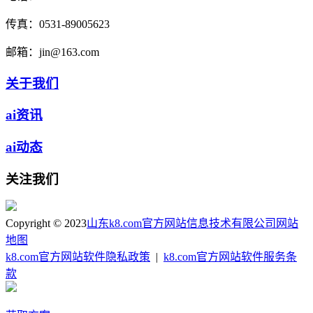
传真：
0531-89005623
邮箱：
jin@163.com
关于我们
ai资讯
ai动态
关注我们
Copyright © 2023
山东k8.com官方网站信息技术有限公司
网站
地图
k8.com官方网站软件隐私政策
|
k8.com官方网站软件服务条
款