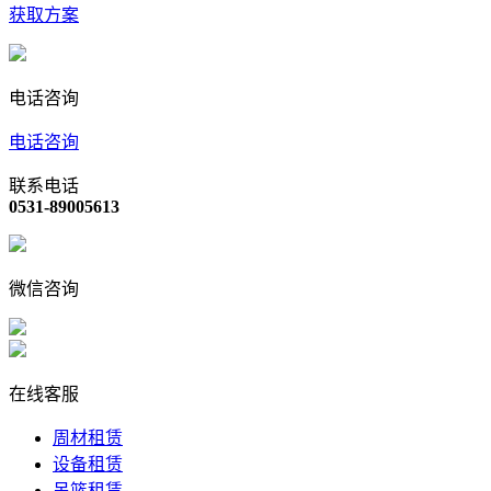
获取方案
电话咨询
电话咨询
联系电话
0531-89005613
微信咨询
在线客服
周材租赁
设备租赁
吊篮租赁