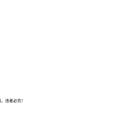
辆，违者必究！