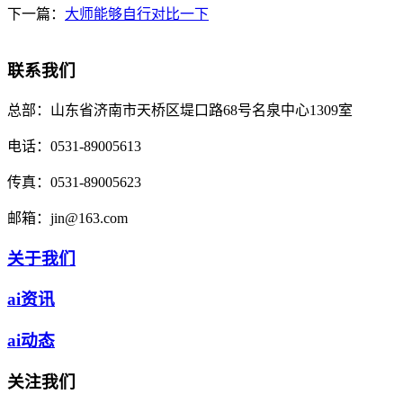
下一篇：
大师能够自行对比一下
联系我们
总部：
山东省济南市天桥区堤口路68号名泉中心1309室
电话：
0531-89005613
传真：
0531-89005623
邮箱：
jin@163.com
关于我们
ai资讯
ai动态
关注我们