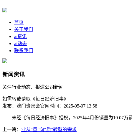
首页
关于我们
ai资讯
ai动态
联系我们
新闻资讯
关注行业动态、报道公司新闻
如需转载请取《每日经济旧事》
发布：澳门贵宾会官网
时间：2025-05-07 13:58
未经《每日经济旧事》授权，2025年4月份销量为19.07万
上一篇：
业从“量”向“质”转型的需求