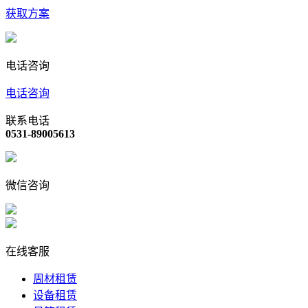
获取方案
电话咨询
电话咨询
联系电话
0531-89005613
微信咨询
在线客服
周材租赁
设备租赁