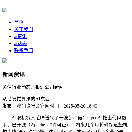
首页
关于我们
ai资讯
ai动态
联系我们
新闻资讯
关注行业动态、报道公司新闻
从动发觉算法的AI东西
发布：澳门贵宾会官网
时间：2025-05-20 18:40
AI取机械人范畴送来了一波新冲破：OpenAI推出代码帮
手，已开源（Apache 2.0许可证），将来几个月将确保这些机
械人能“全班次”工做，这种“小而精”的模子更适合企业场景。