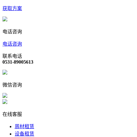
获取方案
电话咨询
电话咨询
联系电话
0531-89005613
微信咨询
在线客服
周材租赁
设备租赁