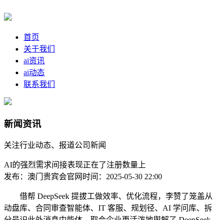
首页
关于我们
ai资讯
ai动态
联系我们
新闻资讯
关注行业动态、报道公司新闻
AI的强烈需求间接表现正在了注册数量上
发布：澳门贵宾会官网
时间：2025-05-30 22:00
借帮 DeepSeek 提拔工做效率、优化流程，李赞了笼盖从
动盘库、合同审查智能体、IT 客服、规划径、AI 学问库、拆
分号识此外消息中能体。取会企业更活泼地舆解了 DeepSeek