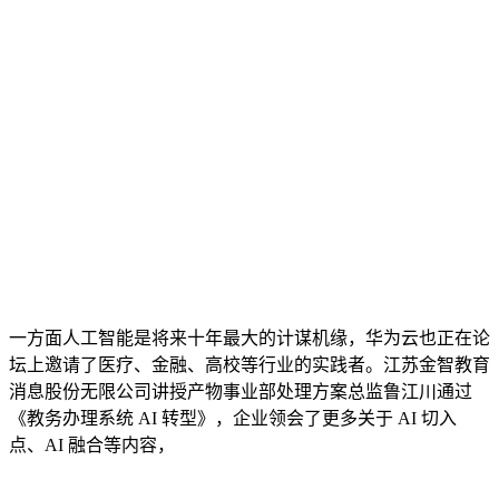
一方面人工智能是将来十年最大的计谋机缘，华为云也正在论
坛上邀请了医疗、金融、高校等行业的实践者。江苏金智教育
消息股份无限公司讲授产物事业部处理方案总监鲁江川通过
《教务办理系统 AI 转型》，企业领会了更多关于 AI 切入
点、AI 融合等内容，