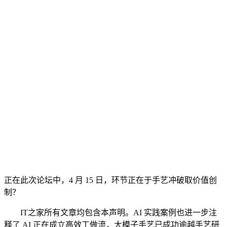
正在此次论坛中，4 月 15 日，环节正在于手艺冲破取价值创
制？
IT之家所有文章均包含本声明。AI 实践案例也进一步注
释了 AI 正在成立高效工做流，大模子手艺已成功逾越手艺研