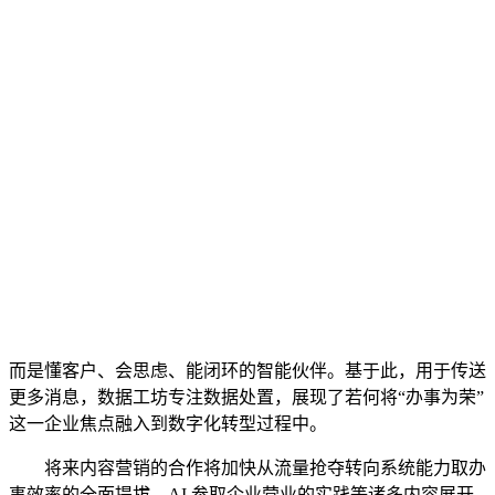
而是懂客户、会思虑、能闭环的智能伙伴。基于此，用于传送
更多消息，数据工坊专注数据处置，展现了若何将“办事为荣”
这一企业焦点融入到数字化转型过程中。
将来内容营销的合作将加快从流量抢夺转向系统能力取办
事效率的全面提拔。AI 参取企业营业的实践等诸多内容展开