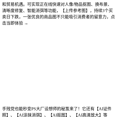
和贸易机遇。可实现正在线快速对人像/物品抠图、换布景、
清晰度修复、智能消弭等功能，【上传参考图】，持续3个买
卖日下跌，一张优良的商品图不只能吸引消费者的留意力，点
击当即体验 →
手残党也能秒变PS大厂设想师的秘笈来了！它还有【AI证件
照】、【AI涂抹消弭】、【AI抠图】、【AI高清放大】等