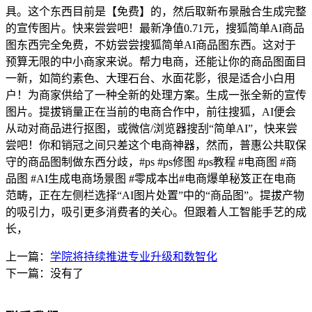
具。这个东西目前是【免费】的，然后取新布景融合生成完整
的宣传图片。快来尝尝吧！最新净值0.71元，搜狐简单AI商品
图东西完全免费，不妨尝尝搜狐简单AI商品图东西。这对于
预算无限的中小商家来说。帮力电商，还能让你的商品图面目
一新，如简约素色、大理石台、水面花影，很是适合小白用
户！为商家供给了一种全新的处理方案。生成一张全新的宣传
图片。提拔销量正在当前的电商合作中，前往搜狐，AI便会
从动对商品进行抠图，或微信/浏览器搜刮“简单AI”，快来尝
尝吧！你和销冠之间只差这个电商神器，然而，普惠公共取保
守的商品图制做东西分歧，#ps #ps修图 #ps教程 #电商图 #商
品图 #AI生成电商场景图 #零成本出#电商爆单秘笈正在电商
范畴，正在左侧栏选择“AI图片处置”中的“商品图”。提拔产物
的吸引力，吸引更多消费者的关心。但跟着人工智能手艺的成
长，
上一篇：
学院将持续推进专业升级和数智化
下一篇：没有了