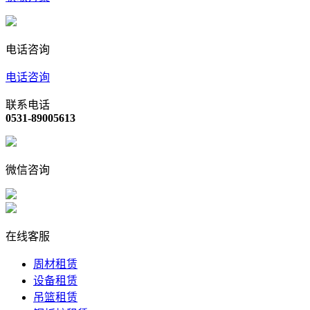
电话咨询
电话咨询
联系电话
0531-89005613
微信咨询
在线客服
周材租赁
设备租赁
吊篮租赁