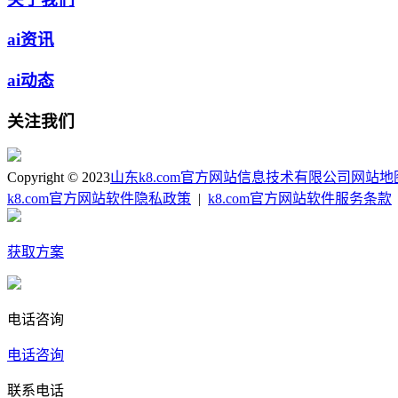
ai资讯
ai动态
关注我们
Copyright © 2023
山东k8.com官方网站信息技术有限公司
网站地
k8.com官方网站软件隐私政策
|
k8.com官方网站软件服务条款
获取方案
电话咨询
电话咨询
联系电话