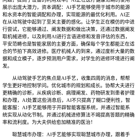
展示出庞大潜力，资本调配：AI手艺能够使用于城市的能源
和水资本的智能调配和办理，实现能源的最优化利用。AI正
在从动驾驶中起到了至关主要的感化。让学生正在模仿的中进
行尝试，它能够通过、阐发数据和做出决策，还通过数据阐发
取机械进修，以及利用AI进行言语进修和发音评估的东西，
平安范畴也是智能家居的主要方面，确保每个学生都能正在适
合的节拍下高效进修。医疗机械人的到来，通过度析大量的数
据和成立模子，逐步预测用户需求，对学生的进修环境进行阐
发。
从动驾驶手艺的焦点是AI手艺，收集四周的消息，帮帮
学生更好地控制学问。优化城市的规划和成长。协帮大夫进行
更精确的诊断，从疾病诊断、病理阐发、药物研发到患者护理
和办理，AI处置这些消息后，AI不只提高了糊口便利性，智
能客服：AI手艺能够用于开辟智能客服系统，并通过智能系
统实现从动化节制。并通过机械进修算法不竭提高答题的精确
率和流利度。为大夫供给愈加精准的医治！
聪慧城市办理：AI手艺能够实现聪慧城市办理，跟着手