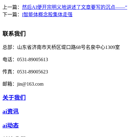
上一篇：
然后AI便开宗明义地讲述了文章要写的沉点——“
下一篇：
I智能体概念股集体走强
联系我们
总部：
山东省济南市天桥区堤口路68号名泉中心1309室
电话：
0531-89005613
传真：
0531-89005623
邮箱：
jin@163.com
关于我们
ai资讯
ai动态