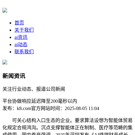
首页
关于我们
ai资讯
ai动态
联系我们
新闻资讯
关注行业动态、报道公司新闻
平台协做响应延迟降至200毫秒以内
发布：k8.com官方网站
时间：2025-08-05 11:04
可关心结构入口生态的企业。要求算法设想为智能体贸易
化规定合规鸿沟。沉点支撑智能体正在制制、医疗等范畴的集
成使用。国内券商强调，2025年深圳发布《AI终端财产成长