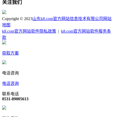
关注我们
Copyright © 2023
山东k8.com官方网站信息技术有限公司
网站
地图
k8.com官方网站软件隐私政策
|
k8.com官方网站软件服务条
款
获取方案
电话咨询
电话咨询
联系电话
0531-89005613